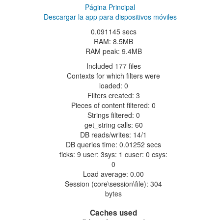
Página Principal
Descargar la app para dispositivos móviles
0.091145 secs
RAM: 8.5MB
RAM peak: 9.4MB
Included 177 files
Contexts for which filters were
loaded: 0
Filters created: 3
Pieces of content filtered: 0
Strings filtered: 0
get_string calls: 60
DB reads/writes: 14/1
DB queries time: 0.01252 secs
ticks: 9 user: 3sys: 1 cuser: 0 csys:
0
Load average: 0.00
Session (core\session\file): 304
bytes
Caches used