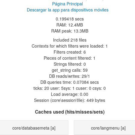
Página Principal
Descargar la app para dispositivos móviles
0.199418 secs
RAM: 12.4MB
RAM peak: 13.3MB
Included 218 files
Contexts for which filters were loaded: 1
Filters created: 6
Pieces of content filtered: 1
Strings filtered: 0
get_string calls: 59
DB reads/writes: 29/1
DB queries time: 0.07084 secs
ticks: 20 user: 5sys: 1 cuser: 0 csys: 0
Load average: 0.00
Session (core\session\file): 449 bytes
Caches used (hits/misses/sets)
core/databasemeta
[a]
core/langmenu
[a]