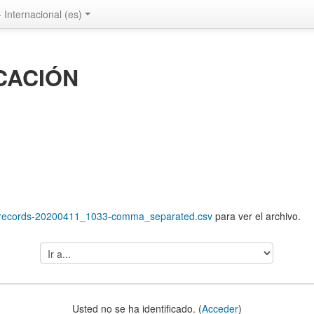
 Internacional ‎(es)‎
ICACIÓN
9-records-20200411_1033-comma_separated.csv
para ver el archivo.
Ir
a...
Usted no se ha identificado. (
Acceder
)